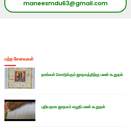
maneesmdu63@gmail.com
மற்ற சேவைகள்
தாங்கள் கொடுக்கும் ஜாதகத்திற்கு பலன் கூறுதல்
புதியதாக ஜாதகம் எழுதி பலன் கூறுதல்