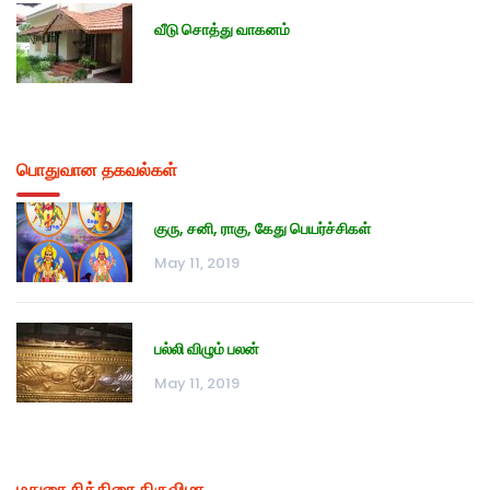
வீடு சொத்து வாகனம்
பொதுவான தகவல்கள்
குரு, சனி, ராகு, கேது பெயர்ச்சிகள்
May 11, 2019
பல்லி விழும் பலன்
May 11, 2019
மதுரை சித்திரை திருவிழா