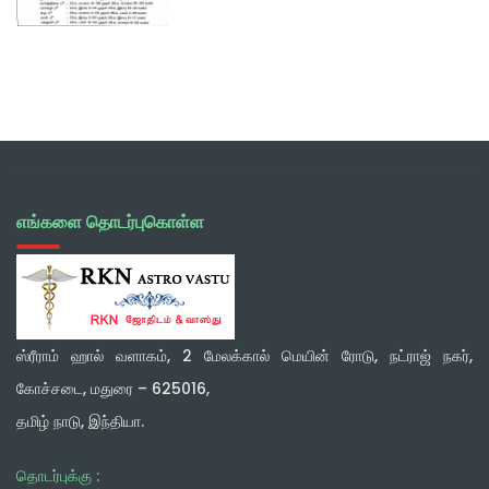
எங்களை தொடர்புகொள்ள
ஸ்ரீராம் ஹால் வளாகம், 2 மேலக்கால் மெயின் ரோடு, நட்ராஜ் நகர்,
கோச்சடை, மதுரை – 625016,
தமிழ் நாடு, இந்தியா.
தொடர்புக்கு :