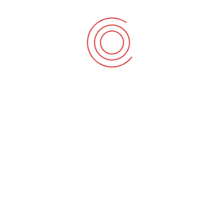
க
உதவியும் வேண்டுமா? *
கள்
களை
ம்.
சம
குரோதி வருடம்