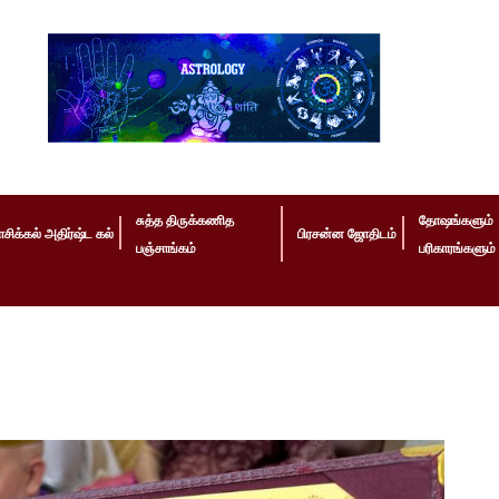
சுத்த திருக்கணித
தோஷங்களும்
ாசிக்கல் அதிர்ஷ்ட கல்
பிரசன்ன ஜோதிடம்
பஞ்சாங்கம்
பரிகாரங்களும்