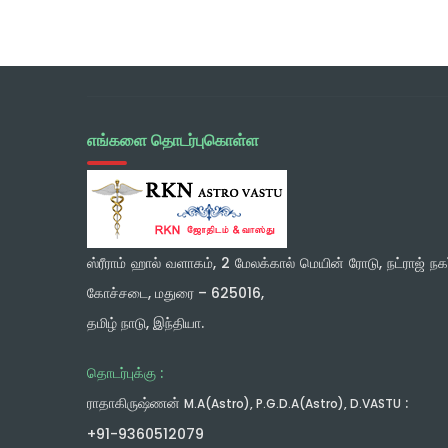
எங்களை தொடர்புகொள்ள
ஸ்ரீராம் ஹால் வளாகம், 2 மேலக்கால் மெயின் ரோடு, நட்ராஜ் நகர
கோச்சடை, மதுரை – 625016,
தமிழ் நாடு, இந்தியா.
தொடர்புக்கு :
ராதாகிருஷ்ணன்
:
M.A(Astro), P.G.D.A(Astro), D.VASTU
+91-9360512079