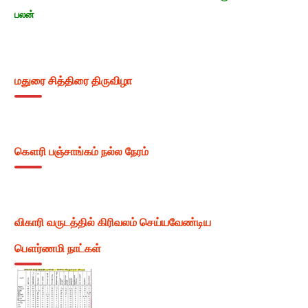
பலன்
மதுரை சித்திரை திருவிழா
கௌரி பஞ்சாங்கம் நல்ல நேரம்
விகாரி வருடத்தில் கிரிவலம் செய்யவேண்டிய
பௌர்ணமி நாட்கள்