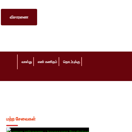
விசாரணை
வாஸ்து
எண் கணிதம்
தொடர்புக்கு
மற்ற சேவைகள்