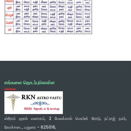
எங்களை தொடர்புகொள்ள
ஸ்ரீராம் ஹால் வளாகம், 2 மேலக்கால் மெயின் ரோடு, நட்ராஜ் நகர்,
கோச்சடை, மதுரை – 625016,