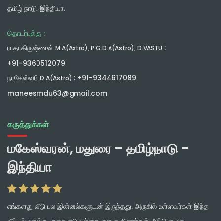
தமிழ் நாடு, இந்தியா.
தொடர்புக்கு :
ராதாகிருஷ்ணன்
:
M.A(Astro), P.G.D.A(Astro), D.VASTU
+91-9360512079
நாகேஸ்வரி
: +91-9344617089
D.A(Astro)
maneesmdu63@gmail.com
கருத்துக்கள்
மகேஸ்வரன், மதுரை – தமிழ்நாடு –
இந்தியா
எங்களது வீடு பல இன்னல்களுடன் இருந்தது. அருகில் உள்ளவர்கள் இந்த
வீட்டில் வாஸ்து குறைபாடு உள்ளது என கூறினார்கள். அப்பொழுது