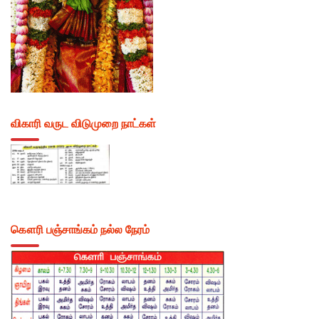
விகாரி வருட விடுமுறை நாட்கள்
கௌரி பஞ்சாங்கம் நல்ல நேரம்