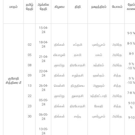
தமிழ்
ஆங்கில
நேரம்
மாதம்
கிழமை
திதி
நக்ஷத்திரம்
யோகம்
தேதி
தேதி
கால
15-04-
24
9-9 
18-04-
8-9 
02
திங்கள்
சப்தமி
புனர்பூசம்
அமிர்த
24
8-9
05
வியாழன்
தசமி
மகம்
அமிர்த
21-04-
24
9 ½
08
ஞாயிறு
திரயோதசி
உத்திரம்
அமிர்த
-10 
22-04-
09
24
திங்கள்
சதுர்தசி
ஹஸ்தம்
சித்த
குரோதி
9 ½
சித்திரை
மீ
-10 
13
26-04-
வெள்ளி
திருதியை
அனுஷம்
சித்த
24
7-8 
22
ஞாயிறு
துவாதசி
உத்திரட்டாதி
அமிர்த
05-05-
9-10
24
23
திங்கள்
திரயோதசி
ரேவதி
சித்த
½
06-05-
30
திங்கள்
சஷ்டி
புனர்பூசம்
அமிர்த
9-10
24
13-05-
24