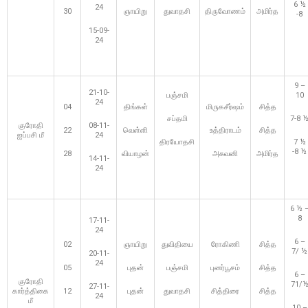
6 ½
24
30
ஞாயிறு
துவாதசி
திருவோணம்
அமிர்த
-8
15-09-
24
9 –
21-10-
பஞ்சமி
10
24
04
திங்கள்
மிருகசீர்ஷம்
சித்த
சப்தமி
7-8 
குரோதி
08-11-
22
வெள்ளி
உத்திராடம்
சித்த
ஐப்பசி மீ
24
திரயோதசி
7 ½
-8 ½
28
வியாழன்
அசுவனி
அமிர்த
14-11-
24
6 ½ 
8
17-11-
24
6 –
02
ஞாயிறு
துவிதியை
ரோகிணி
சித்த
7/ ½
20-11-
24
05
புதன்
பஞ்சமி
புனர்பூசம்
சித்த
6 –
குரோதி
71/
27-11-
கார்த்திகை
12
புதன்
துவாதசி
சித்திரை
சித்த
24
மீ
10 –