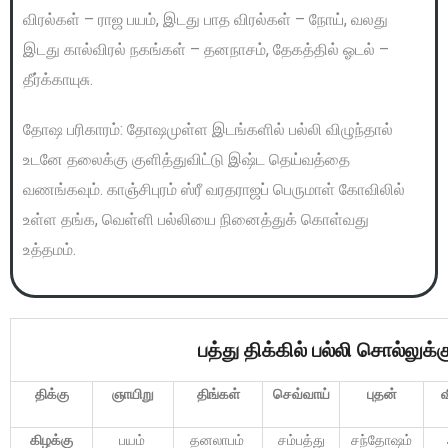
விரல்கள் – ராஜ பயம், இடது பாத விரல்கள் – நோய், வலது
இடது கால்விரல் நகங்கள் – தனநாசம், தேகத்தில் ஓடல் –
தீர்க்காயுசு.
தோஷ பரிகாரம்: தோஷமுள்ள இடங்களில் பல்லி விழுந்தால்
உடனே தலைக்கு குளித்துவிட்டு இஷ்ட தெய்வத்தை
வணங்கவும். காஞ்சிபுரம் ஸ்ரீ வரதராஜப் பெருமாள் கோவிலில்
உள்ள தங்க, வெள்ளி பல்லியை நினைத்துக் கொள்வது
உத்தமம்.
பத்து
திக்கில்
பல்லி
சொல்லுக்க
திக்கு
ஞாயிறு
திங்கள்
செவ்வாய்
புதன்
வ
கிழக்கு
பயம்
தனலாபம்
சம்பத்து
சந்தோஷம்