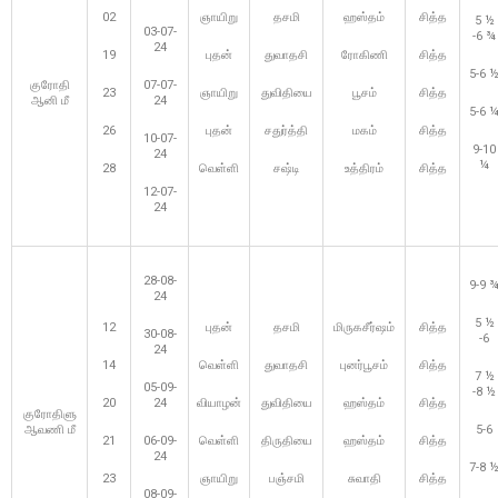
02
ஞாயிறு
தசமி
ஹஸ்தம்
சித்த
5 ½
03-07-
-6 ¾
24
19
புதன்
துவாதசி
ரோகிணி
சித்த
5-6 
குரோதி
07-07-
23
ஞாயிறு
துவிதியை
பூசம்
சித்த
ஆனி மீ
24
5-6 
26
புதன்
சதுர்த்தி
மகம்
சித்த
10-07-
9-10
24
¼
28
வெள்ளி
சஷ்டி
உத்திரம்
சித்த
12-07-
24
28-08-
9-9 
24
5 ½
12
புதன்
தசமி
மிருகசீர்ஷம்
சித்த
30-08-
-6
24
14
வெள்ளி
துவாதசி
புனர்பூசம்
சித்த
7 ½
05-09-
-8 ½
20
24
வியாழன்
துவிதியை
ஹஸ்தம்
சித்த
குரோதிளு
ஆவணி மீ
5-6
21
06-09-
வெள்ளி
திருதியை
ஹஸ்தம்
சித்த
24
7-8 
23
ஞாயிறு
பஞ்சமி
சுவாதி
சித்த
08-09-