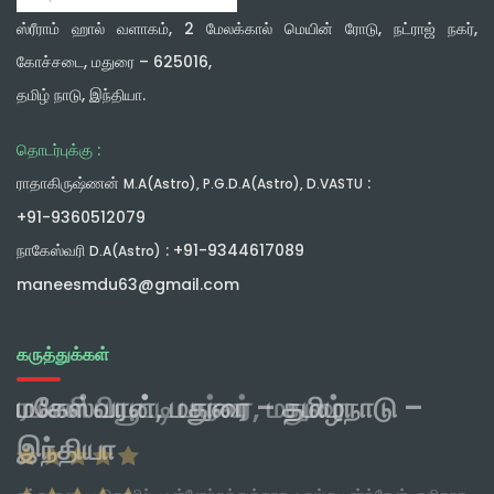
ஸ்ரீராம் ஹால் வளாகம், 2 மேலக்கால் மெயின் ரோடு, நட்ராஜ் நகர்,
கோச்சடை, மதுரை – 625016,
தமிழ் நாடு, இந்தியா.
தொடர்புக்கு :
ராதாகிருஷ்ணன்
:
M.A(Astro), P.G.D.A(Astro), D.VASTU
+91-9360512079
நாகேஸ்வரி
: +91-9344617089
D.A(Astro)
maneesmdu63@gmail.com
கருத்துக்கள்
மகேஸ்வரன், மதுரை – தமிழ்நாடு –
இந்தியா