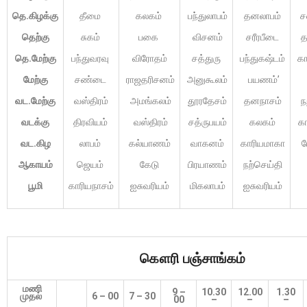
தெ.கிழக்கு
தீமை
கலகம்
பந்துலாபம்
தனலாபம்
ச
தெற்கு
சுகம்
பகை
விசனம்
சரீரபீடை
த
தெ.மேற்கு
பந்துவரவு
விரோதம்
சத்துரு
பந்துகஷ்டம்
கா
மேற்கு
சண்டை
ராஜதரிசனம்
அனுகூலம்
பயணம்’
வட.மேற்கு
வஸ்திரம்
அமங்கலம்
தூரதேசம்
தனநாசம்
ந
வடக்கு
திரவியம்
வஸ்திரம்
சத்ருபயம்
கலகம்
கா
வட.கிழ
லாபம்
கல்யாணம்
வாகனம்
காரியமாகா
ப
ஆகாயம்
ஜெயம்
கேடு
பிரயாணம்
நற்செய்தி
பூமி
காரியநாசம்
ஐசுவரியம்
மிகலாபம்
ஐசுவரியம்
கௌரி
பஞ்சாங்கம்
மணி
9 –
10.30
12.00
1.30
முதல்
6 – 00
7 – 30
00
–
–
–