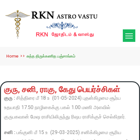
Home
>>
சுத்த திருக்கணித பஞ்சாங்கம்
குரு, சனி, ராகு, கேது பெயர்ச்சிகள்
குரு :
சித்திரை மீ 18 உ (01-05-2024) புதன்கிழமை சூர்ய
உதயாதி 17.50 நாழிகைக்கு பகல் 1.00 மணி அளவில்
குருபகவான் மேஷ ராசியிலிருந்து ரிஷப ராசிக்குச் செல்கிறார்.
சனி :
பங்குனி மீ 15 உ (29-03-2025) சனிக்கிழமை சூரிய