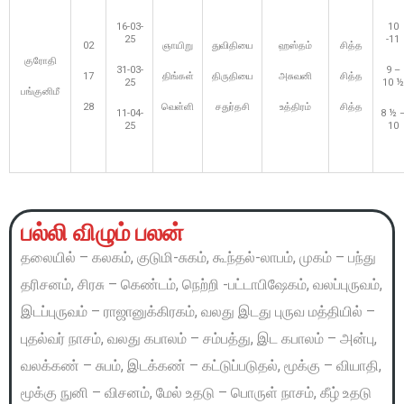
16-03-
10
25
-11
02
ஞாயிறு
துவிதியை
ஹஸ்தம்
சித்த
குரோதி
31-03-
9 –
17
திங்கள்
திருதியை
அசுவனி
சித்த
25
10 ½
பங்குனிமீ
28
வெள்ளி
சதுர்தசி
உத்திரம்
சித்த
11-04-
8 ½ 
25
10
பல்லி விழும் பலன்
தலையில் – கலகம், குடுமி-சுகம், கூந்தல்-லாபம், முகம் – பந்து
தரிசனம், சிரசு – கெண்டம், நெற்றி -பட்டாபிஷேகம், வலப்புருவம்,
இடப்புருவம் – ராஜானுக்கிரகம், வலது இடது புருவ மத்தியில் –
புதல்வர் நாசம், வலது கபாலம் – சம்பத்து, இட கபாலம் – அன்பு,
வலக்கண் – சுபம், இடக்கண் – கட்டுப்படுதல், மூக்கு – வியாதி,
மூக்கு நுனி – விசனம், மேல் உதடு – பொருள் நாசம், கீழ் உதடு