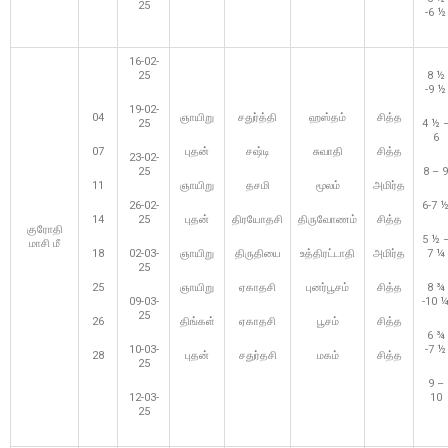
25
-6 ½
16-02-
25
8 ½
-9 ½
19-02-
04
ஞாயிறு
சதுர்த்தி
ஹஸ்தம்
சித்த
25
4 ½ 
6
07
புதன்
சஷ்டி
சுவாதி
சித்த
23-02-
25
8 – 9
11
ஞாயிறு
தசமி
மூலம்
அமிர்த
26-02-
6-7 
14
25
புதன்
திரயோதசி
திருவோணம்
சித்த
குரோதி
5 ½ 
மாசி மீ
18
02-03-
ஞாயிறு
திருதியை
உத்திரட்டாதி
அமிர்த
7 ¼
25
25
ஞாயிறு
ஏகாதசி
புனர்பூசம்
சித்த
8 ¾
09-03-
-10 
25
26
திங்கள்
ஏகாதசி
பூசம்
சித்த
6 ¾
10-03-
-7 ½
28
புதன்
சதுர்தசி
மகம்
சித்த
25
9 –
12-03-
10
25