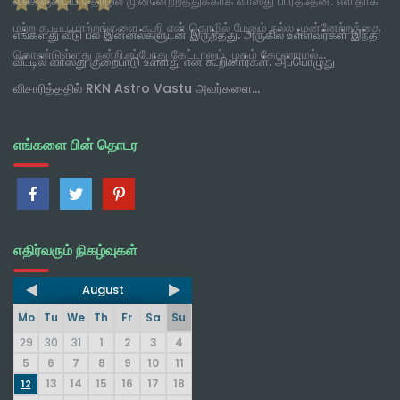
எங்களது வீடு பல இன்னல்களுடன் இருந்தது. அருகில் உள்ளவர்கள் இந்த
வீட்டில் வாஸ்து குறைபாடு உள்ளது என கூறினார்கள். அப்பொழுது
விசாரித்ததில் RKN Astro Vastu அவர்களை...
எங்களை பின் தொடர
எதிர்வரும் நிகழ்வுகள்
August
Mo
Tu
We
Th
Fr
Sa
Su
29
30
31
1
2
3
4
5
6
7
8
9
10
11
13
14
15
16
17
18
12