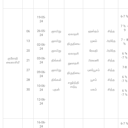
6-7 
19-05-
24
7 ½ 
9
26-05-
06
ஞாயிறு
ஹஸ்தம்
சித்த
ஏகாதசி
24
7 – 8
13
ஞாயிறு
மூலம்
அமிர்த
திருதியை
½
02-06-
24
20
ஞாயிறு
ரேவதி
அமிர்த
ஏகாதசி
6 ¾
-7 ½
குரோதி
03-06-
21
திங்கள்
அசுவனி
சித்த
வைகாசிமீ
24
துவாதசி
7-8
27
ஞாயிறு
புனர்பூசம்
சித்த
09-06-
திருதியை
24
6 ½
28
திங்கள்
பூசம்
சித்த
-7 ½
சதுர்த்தி
10-06-
சஷ்டி
30
புதன்
மகம்
சித்த
24
6 ½
-7 ½
12-06-
24
16-06-
6-7 
24