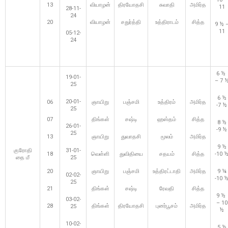
13
வியாழன்
திரயோதசி
சுவாதி
அமிர்த
11
28-11-
24
20
வியாழன்
சதுர்த்தி
உத்திராடம்
சித்த
9 ½ 
11
05-12-
24
6 ½
19-01-
– 7 
25
6 ½
20-01-
06
ஞாயிறு
பஞ்சமி
உத்திரம்
அமிர்த
-7 ½
25
07
திங்கள்
சஷ்டி
ஹஸ்தம்
சித்த
8 ½
26-01-
-9 ½
25
13
ஞாயிறு
துவாதசி
மூலம்
அமிர்த
9 ½
குரோதி
31-01-
18
வெள்ளி
துவிதியை
சதயம்
சித்த
-10 
தை மீ
25
20
ஞாயிறு
பஞ்சமி
உத்திரட்டாதி
அமிர்த
9 ¼
02-02-
-10 
25
21
திங்கள்
சஷ்டி
ரேவதி
சித்த
9 ½
03-02-
– 10
28
திங்கள்
திரயோதசி
புனர்பூசம்
அமிர்த
25
½
10-02-
5 ½